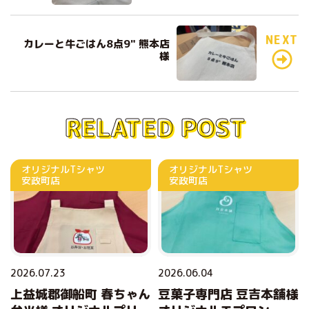
o
o
NEXT
カレーと牛ごはん8点9" 熊本店
様
k
RELATED POST
オリジナルTシャツ
オリジナルTシャツ
安政町店
安政町店
2026.07.23
2026.06.04
上益城郡御船町 春ちゃん
豆菓子専門店 豆吉本舗様