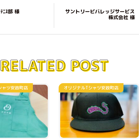
ﾃﾆｽ部 様
サントリービバレッジサービス
株式会社 様
RELATED POST
シャツ
安政町店
オリジナルTシャツ
安政町店