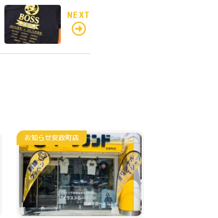
c
it
e
料
NEXT
e
te
b
r
金
o
と
o
ご
k
利
用
ガ
お知らせ
安政町店
イ
ド
よ