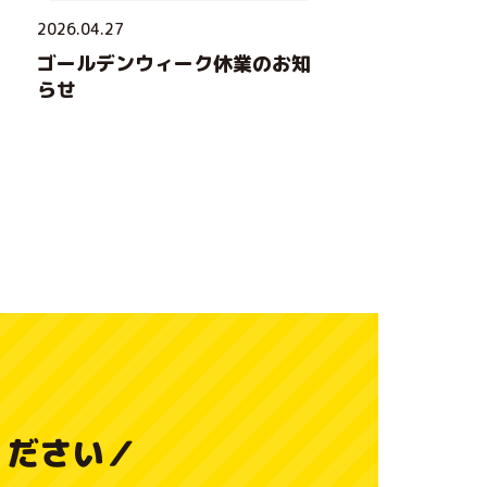
く
2026.04.27
あ
ゴールデンウィーク休業のお知
る
らせ
ご
質
問
ア
ク
セ
ス
ください
／