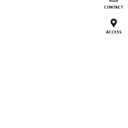
作
CONTACT
実
績
ACCESS
ブ
ラ
ン
ド
コ
ン
セ
プ