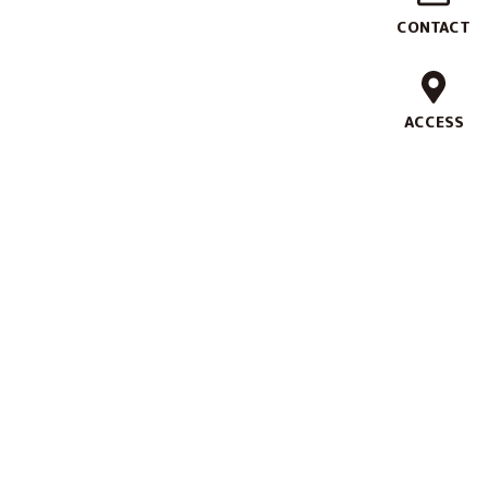
作
CONTACT
実
績
ACCESS
ブ
ラ
ン
ド
コ
ン
セ
プ