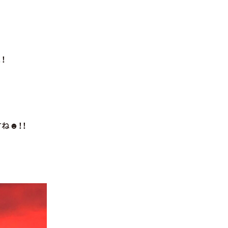
！
ね☻！！