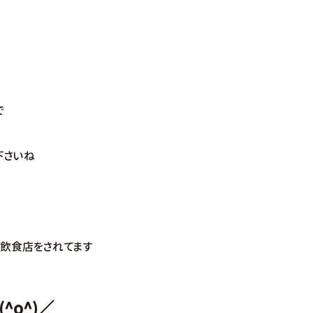
で
下さいね
飲食店をされてます
^o^)／