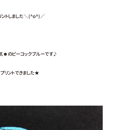
リントしました＼(^o^)／
気☻のピーコックブルーです♪
プリントできました★